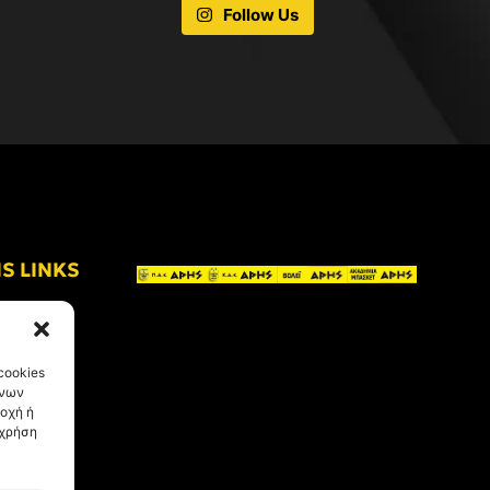
Follow Us
IS LINKS
cookies
ένων
οχή ή
 χρήση