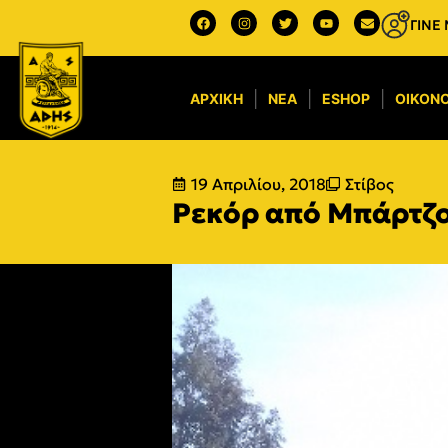
ΓΙΝΕ
ΑΡΧΙΚΉ
ΝΈΑ
ESHOP
ΟΙΚΟΝΟ
19 Απριλίου, 2018
Στίβος
Ρεκόρ από Μπάρτζο