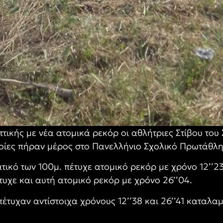
τικής με νέα ατομικά ρεκόρ οι αθλήτριες Στίβου το
οίες πήραν μέρος στο Πανελλήνιο Σχολικό Πρωτάθλη
τικό των 100μ. πέτυχε ατομικό ρεκόρ με χρόνο 12’’
τυχε και αυτή ατομικό ρεκόρ με χρόνο 26’’04.
έτυχαν αντίστοιχα χρόνους 12’’38 και 26’’41 καταλα