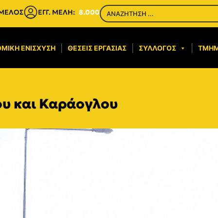
 ΜΕΛΟΣ
ΕΓΓ. ΜΕΛΗ:
8.000
ΜΙΚΉ ΕΝΊΣΧΥΣΗ​
ΘΈΣΕΙΣ ΕΡΓΑΣΊΑΣ
ΣΎΛΛΟΓΟΣ
ΤΜΉ
υ και Καράογλου