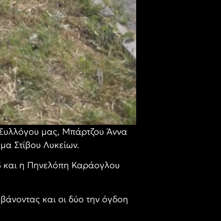
υ Συλλόγου μας, Μπάρτζου Άννα
μα Στίβου Λυκείων.
23 και η Πηνελόπη Καράογλου
μβάνοντας και οι δύο την όγδοη