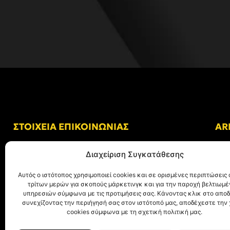
ΣΤΟΙΧΕΙΑ ΕΠΙΚΟΙΝΩΝΙΑΣ
AR
Δ/νση: Γήπεδο “Κλεάνθης Βικελίδης”
Διαχείριση Συγκατάθεσης
Αλκμήνης 69, Χαριλάου
Τ.Κ. 54249 Θεσσαλονίκη
Αυτός ο ιστότοπος χρησιμοποιεί cookies και σε ορισμένες περιπτώσεις 
τρίτων μερών για σκοπούς μάρκετινγκ και για την παροχή βελτιωμ
Tηλ. Επικοινωνίας:
+30 (2310) 305 402
υπηρεσιών σύμφωνα με τις προτιμήσεις σας. Κάνοντας κλικ στο αποδ
συνεχίζοντας την περιήγησή σας στον ιστότοπό μας, αποδέχεστε την
E-mail:
info@aris.gr
cookies σύμφωνα με τη σχετική πολιτική μας.