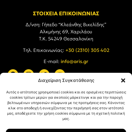
ΣΤΟΙΧΕΙΑ ΕΠΙΚΟΙΝΩΝΙΑΣ
Δ/νση: Γήπεδο “Κλεάνθης Βικελίδης”
Αλκμήνης 69, Χαριλάου
Τ.Κ. 54249 Θεσσαλονίκη
Tηλ. Επικοινωνίας:
+30 (2310) 305 402
E-mail:
info@aris.gr
Διαχείριση Συγκατάθεσης
ARIS LINKS
Αυτός ο ιστότοπος χρησιμοποιεί cookies και σε ορισμένες περιπτώσεις
cookies τρίτων μερών για σκοπούς μάρκετινγκ και για την παροχή
βελτιωμένων υπηρεσιών σύμφωνα με τις προτιμήσεις σας. Κάνοντας
κλικ στο αποδοχή ή συνεχίζοντας την περιήγησή σας στον ιστότοπό
μας, αποδέχεστε την χρήση cookies σύμφωνα με τη σχετική πολιτική
μας.
ΠΛΗΡΟΦΟΡΙΕΣ