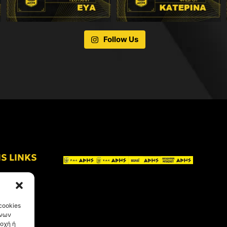
Follow Us
IS LINKS
cookies
ένων
οχή ή