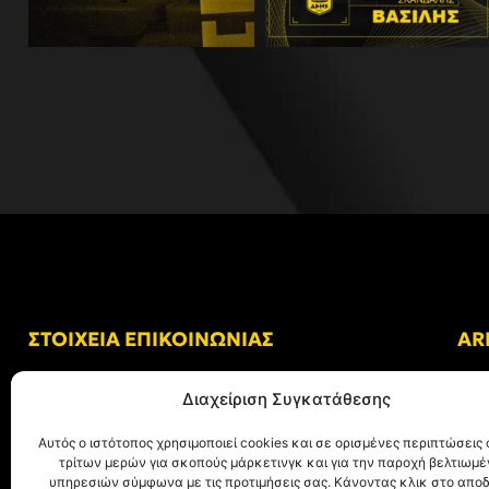
ΣΤΟΙΧΕΙΑ ΕΠΙΚΟΙΝΩΝΙΑΣ
AR
Δ/νση: Γήπεδο “Κλεάνθης Βικελίδης”
Διαχείριση Συγκατάθεσης
Αλκμήνης 69, Χαριλάου
Τ.Κ. 54249 Θεσσαλονίκη
Αυτός ο ιστότοπος χρησιμοποιεί cookies και σε ορισμένες περιπτώσεις 
τρίτων μερών για σκοπούς μάρκετινγκ και για την παροχή βελτιωμ
Tηλ. Επικοινωνίας:
+30 (2310) 305 402
υπηρεσιών σύμφωνα με τις προτιμήσεις σας. Κάνοντας κλικ στο αποδ