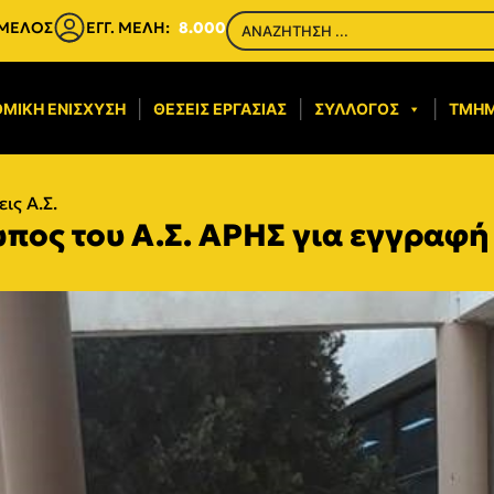
 ΜΕΛΟΣ
ΕΓΓ. ΜΕΛΗ:
8.000
ΜΙΚΉ ΕΝΊΣΧΥΣΗ​
ΘΈΣΕΙΣ ΕΡΓΑΣΊΑΣ
ΣΎΛΛΟΓΟΣ
ΤΜΉ
ις Α.Σ.
πος του Α.Σ. ΑΡΗΣ για εγγραφή 