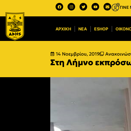
ΓΙΝΕ
ΑΡΧΙΚΉ
ΝΈΑ
ESHOP
ΟΙΚΟΝΟ
14 Νοεμβρίου, 2019
Ανακοινώσε
Στη Λήμνο εκπρόσω