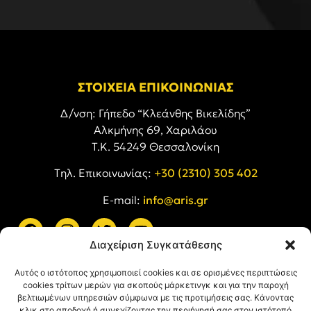
ΣΤΟΙΧΕΙΑ ΕΠΙΚΟΙΝΩΝΙΑΣ
Δ/νση: Γήπεδο “Κλεάνθης Βικελίδης”
Αλκμήνης 69, Χαριλάου
Τ.Κ. 54249 Θεσσαλονίκη
Tηλ. Επικοινωνίας:
+30 (2310) 305 402
E-mail:
info@aris.gr
Διαχείριση Συγκατάθεσης
ARIS LINKS
Αυτός ο ιστότοπος χρησιμοποιεί cookies και σε ορισμένες περιπτώσεις
cookies τρίτων μερών για σκοπούς μάρκετινγκ και για την παροχή
βελτιωμένων υπηρεσιών σύμφωνα με τις προτιμήσεις σας. Κάνοντας
κλικ στο αποδοχή ή συνεχίζοντας την περιήγησή σας στον ιστότοπό