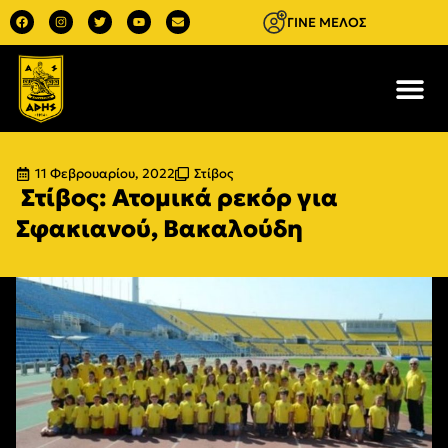
ΓΙΝΕ ΜΕΛΟΣ
11 Φεβρουαρίου, 2022
Στίβος
Στίβος: Ατομικά ρεκόρ για
Σφακιανού, Βακαλούδη