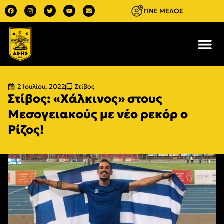
ΓΙΝΕ ΜΕΛΟΣ
2 Ιουλίου, 2022
Στίβος
Στίβος: «Χάλκινος» στους
Μεσογειακούς με νέο ρεκόρ ο
Ρίζος!