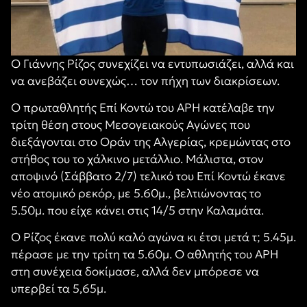
Ο Γιάννης Ρίζος συνεχίζει να εντυπωσιάζει, αλλά και
να ανεβάζει συνεχώς… τον πήχη των διακρίσεων.
Ο πρωταθλητής Επί Κοντώ του ΑΡΗ κατέλαβε την
τρίτη θέση στους Μεσογειακούς Αγώνες που
διεξάγονται στο Οράν της Αλγερίας, κρεμώντας στο
στήθος του το χάλκινο μετάλλιο. Μάλιστα, στον
αποψινό (Σάββατο 2/7) τελικό του Επί Κοντώ έκανε
νέο ατομικό ρεκόρ, με 5.60μ., βελτιώνοντας το
5.50μ. που είχε κάνει στις 14/5 στην Καλαμάτα.
Ο Ρίζος έκανε πολύ καλό αγώνα κι έτσι μετά τ; 5.45μ.
πέρασε με την τρίτη τα 5.60μ. Ο αθλητής του ΑΡΗ
στη συνέχεια δοκίμασε, αλλά δεν μπόρεσε να
υπερβεί τα 5,65μ.