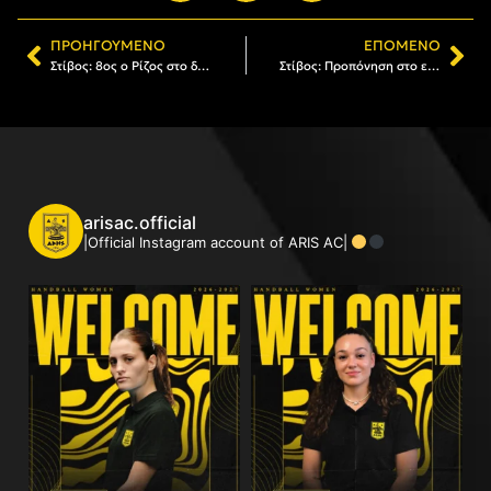
ΠΡΟΗΓΟΎΜΕΝΟ
ΕΠΌΜΕΝΟ
Στίβος: 8ος ο Ρίζος στο διεθνές μίτινγκ της Γαλλίας
Στίβος: Προπόνηση στο επί κοντώ με Νίκο Βαρσάμη (pics)
arisac.official
|Official Instagram account of ARIS AC|