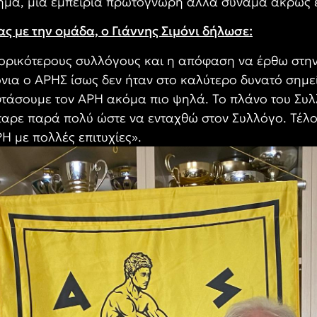
μα, μια εμπειρία πρωτόγνωρη αλλά συνάμα άκρως εν
ς με την ομάδα, ο Γιάννης Σιμόνι δήλωσε:
τορικότερους συλλόγους και η απόφαση να έρθω στη
νια ο ΑΡΗΣ ίσως δεν ήταν στο καλύτερο δυνατό σημείο
τάσουμε τον ΑΡΗ ακόμα πιο ψηλά. Το πλάνο του Συλ
ταρε παρά πολύ ώστε να ενταχθώ στον Συλλόγο. Τέλο
Η με πολλές επιτυχίες».