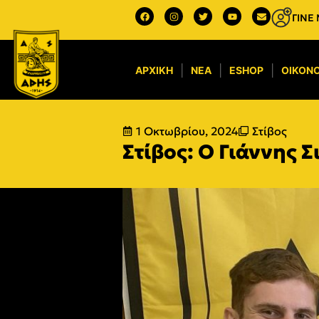
ΓΙΝΕ
ΑΡΧΙΚΉ
ΝΈΑ
ESHOP
ΟΙΚΟΝΟ
1 Οκτωβρίου, 2024
Στίβος
Στίβος: Ο Γιάννης Σ