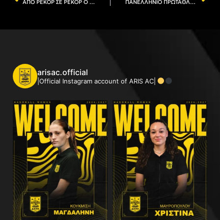
ΑΠΟ ΡΕΚΟΡ ΣΕ ΡΕΚΟΡ Ο ΡΙΖΟΣ
ΠΑΝΕΛΛΗΝΙΟ ΠΡΩΤΑΘΛΗΜΑ ΣΤΙΒΟΥ ΝΕΩΝ ΑΝΔΡΩΝ-ΝΕΩΝ ΓΥΝΑΙΚΩΝ
arisac.official
|Official Instagram account of ARIS AC|