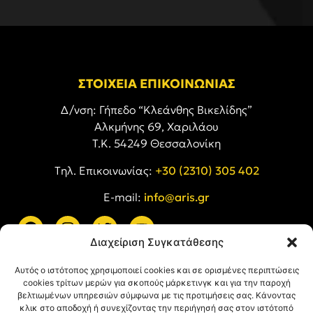
ΣΤΟΙΧΕΙΑ ΕΠΙΚΟΙΝΩΝΙΑΣ
Δ/νση: Γήπεδο “Κλεάνθης Βικελίδης”
Αλκμήνης 69, Χαριλάου
Τ.Κ. 54249 Θεσσαλονίκη
Tηλ. Επικοινωνίας:
+30 (2310) 305 402
E-mail:
info@aris.gr
Διαχείριση Συγκατάθεσης
ARIS LINKS
Αυτός ο ιστότοπος χρησιμοποιεί cookies και σε ορισμένες περιπτώσεις
cookies τρίτων μερών για σκοπούς μάρκετινγκ και για την παροχή
βελτιωμένων υπηρεσιών σύμφωνα με τις προτιμήσεις σας. Κάνοντας
κλικ στο αποδοχή ή συνεχίζοντας την περιήγησή σας στον ιστότοπό