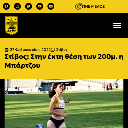
ΓΙΝΕ ΜΕΛΟΣ
27 Φεβρουαρίου, 2022
Στίβος
Στίβος: Στην έκτη θέση των 200μ. η
Μπάρτζου