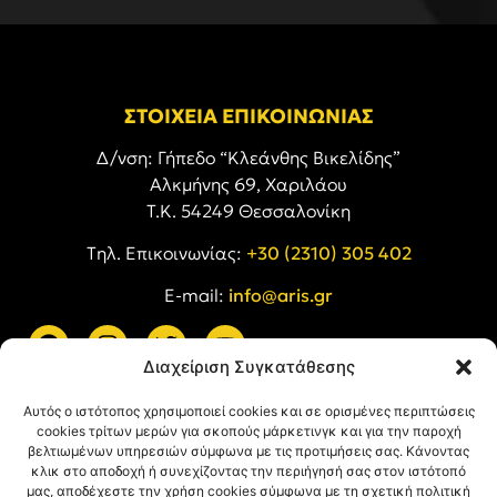
ΣΤΟΙΧΕΙΑ ΕΠΙΚΟΙΝΩΝΙΑΣ
Δ/νση: Γήπεδο “Κλεάνθης Βικελίδης”
Αλκμήνης 69, Χαριλάου
Τ.Κ. 54249 Θεσσαλονίκη
Tηλ. Επικοινωνίας:
+30 (2310) 305 402
E-mail:
info@aris.gr
Διαχείριση Συγκατάθεσης
ARIS LINKS
Αυτός ο ιστότοπος χρησιμοποιεί cookies και σε ορισμένες περιπτώσεις
cookies τρίτων μερών για σκοπούς μάρκετινγκ και για την παροχή
βελτιωμένων υπηρεσιών σύμφωνα με τις προτιμήσεις σας. Κάνοντας
κλικ στο αποδοχή ή συνεχίζοντας την περιήγησή σας στον ιστότοπό
μας, αποδέχεστε την χρήση cookies σύμφωνα με τη σχετική πολιτική