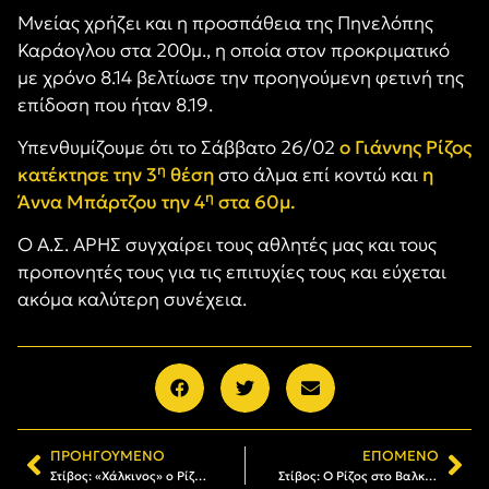
Μνείας χρήζει και η προσπάθεια της Πηνελόπης
Καράογλου στα 200μ., η οποία στον προκριματικό
με χρόνο 8.14 βελτίωσε την προηγούμενη φετινή της
επίδοση που ήταν 8.19.
Υπενθυμίζουμε ότι το Σάββατο 26/02
ο Γιάννης Ρίζος
η
κατέκτησε την 3
θέση
στο άλμα επί κοντώ και
η
η
Άννα Μπάρτζου την 4
στα 60μ.
Ο Α.Σ. ΑΡΗΣ συγχαίρει τους αθλητές μας και τους
προπονητές τους για τις επιτυχίες τους και εύχεται
ακόμα καλύτερη συνέχεια.
ΠΡΟΗΓΟΎΜΕΝΟ
ΕΠΌΜΕΝΟ
Στίβος: «Χάλκινος» ο Ρίζος στο Πανελλήνιο Πρωτάθλημα
Στίβος: Ο Ρίζος στο Βαλκανικό Πρωτάθλημα