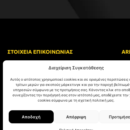
ΣΤΟΙΧΕΙΑ ΕΠΙΚΟΙΝΩΝΙΑΣ
AR
Δ/νση: Γήπεδο “Κλεάνθης Βικελίδης”
Διαχείριση Συγκατάθεσης
Αλκμήνης 69, Χαριλάου
Τ.Κ. 54249 Θεσσαλονίκη
Αυτός ο ιστότοπος χρησιμοποιεί cookies και σε ορισμένες περιπτώσεις 
τρίτων μερών για σκοπούς μάρκετινγκ και για την παροχή βελτιωμ
Tηλ. Επικοινωνίας:
+30 (2310) 305 402
υπηρεσιών σύμφωνα με τις προτιμήσεις σας. Κάνοντας κλικ στο αποδ
συνεχίζοντας την περιήγησή σας στον ιστότοπό μας, αποδέχεστε την
E-mail:
info@aris.gr
cookies σύμφωνα με τη σχετική πολιτική μας.
Αποδοχή
Απόρριψη
Προτιμήσε
© ΑΡΗΣ Α.Σ. All rights reserved.
Web design & development with ❤︎ by
Cr