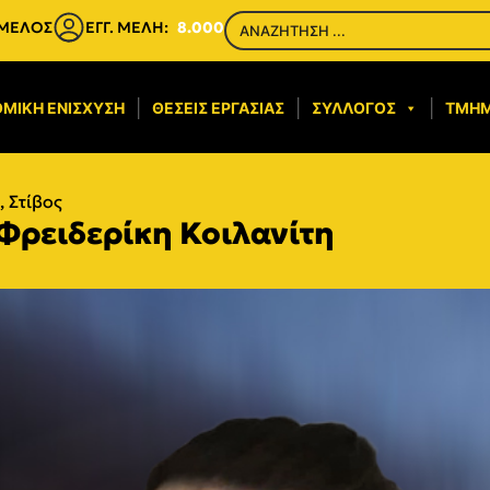
 ΜΕΛΟΣ
ΕΓΓ. ΜΕΛΗ:
8.000
ΜΙΚΉ ΕΝΊΣΧΥΣΗ​
ΘΈΣΕΙΣ ΕΡΓΑΣΊΑΣ
ΣΎΛΛΟΓΟΣ
ΤΜΉ
,
Στίβος
 Φρειδερίκη Κοιλανίτη