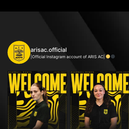
arisac.official
|Official Instagram account of ARIS AC|