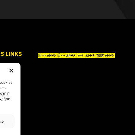
IS LINKS
cookies
ένων
οχή ή
 χρήση
ις
eative Kind
.