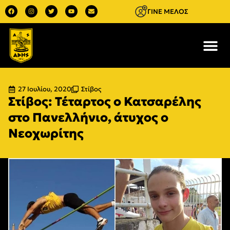
ΓΙΝΕ ΜΕΛΟΣ
27 Ιουλίου, 2020
Στίβος
Στίβος: Τέταρτος ο Κατσαρέλης
στο Πανελλήνιο, άτυχος ο
Νεοχωρίτης