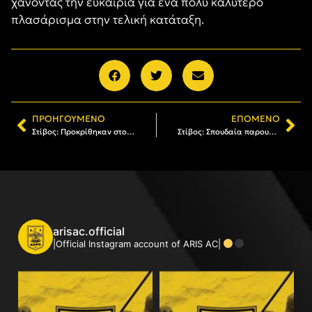
χάνοντας την ευκαιρία για ένα πολύ καλύτερο
πλασάρισμα στην τελική κατάταξη.
ΠΡΟΗΓΟΎΜΕΝΟ
ΕΠΌΜΕΝΟ
Στίβος: Προκρίθηκαν στο Πανελλήνιο Πρωτάθλημα Ρίζος και Μπάρτζου (photos)
Στίβος: Σπουδαία παρουσία για Ρίζο και Μπάρτζου στο Πανελλήνιο Πρωτάθλημα
arisac.official
|Official Instagram account of ARIS AC|