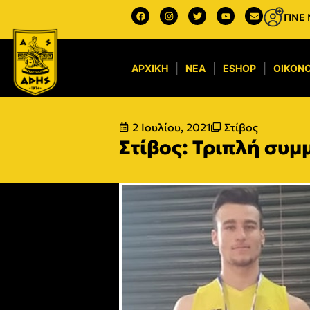
ΓΙΝΕ
ΑΡΧΙΚΉ
ΝΈΑ
ESHOP
ΟΙΚΟΝΟ
2 Ιουλίου, 2021
Στίβος
Στίβος: Τριπλή συ