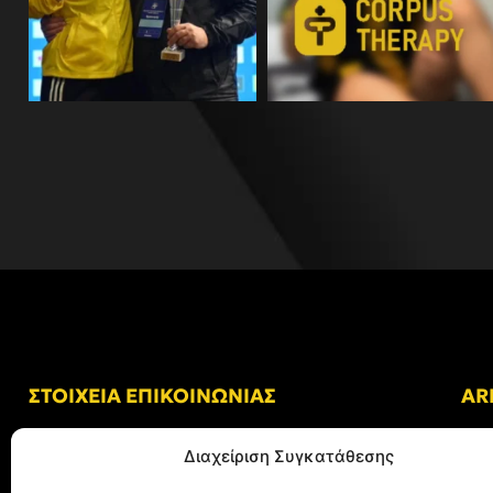
ΣΤΟΙΧΕΙΑ ΕΠΙΚΟΙΝΩΝΙΑΣ
AR
Δ/νση: Γήπεδο “Κλεάνθης Βικελίδης”
Διαχείριση Συγκατάθεσης
Αλκμήνης 69, Χαριλάου
Τ.Κ. 54249 Θεσσαλονίκη