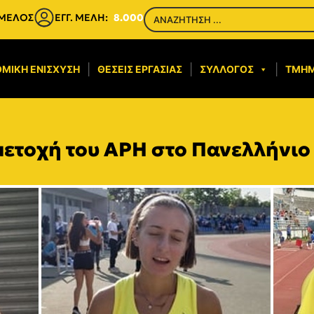
 ΜΕΛΟΣ
ΕΓΓ. ΜΕΛΗ:
8.000
ΜΙΚΉ ΕΝΊΣΧΥΣΗ​
ΘΈΣΕΙΣ ΕΡΓΑΣΊΑΣ
ΣΎΛΛΟΓΟΣ
ΤΜΉ
μμετοχή του ΑΡΗ στο Πανελλήνι