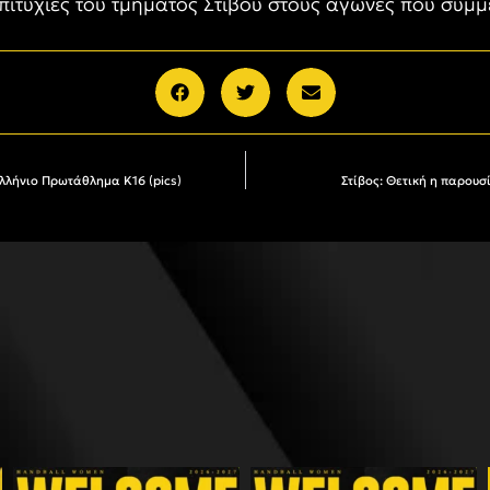
επιτυχίες του τμήματος Στίβου στους αγώνες που συμμε
ελλήνιο Πρωτάθλημα Κ16 (pics)
Στίβος: Θετική η παρου