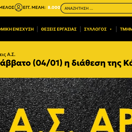
 ΜΕΛΟΣ
ΕΓΓ. ΜΕΛΗ:
8.000
ΜΙΚΉ ΕΝΊΣΧΥΣΗ​
ΘΈΣΕΙΣ ΕΡΓΑΣΊΑΣ
ΣΎΛΛΟΓΟΣ
ΤΜΉ
ις Α.Σ.
 Σάββατο (04/01) η διάθεση της 