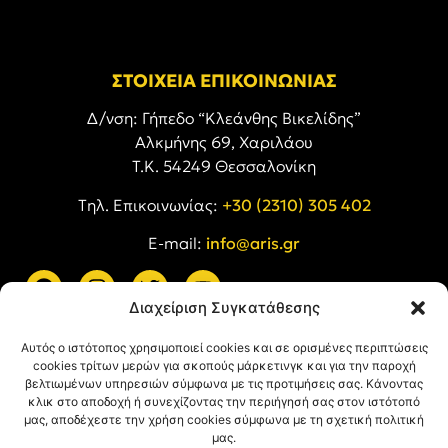
ΣΤΟΙΧΕΙΑ ΕΠΙΚΟΙΝΩΝΙΑΣ
Δ/νση: Γήπεδο “Κλεάνθης Βικελίδης”
Αλκμήνης 69, Χαριλάου
Τ.Κ. 54249 Θεσσαλονίκη
Tηλ. Επικοινωνίας:
+30 (2310) 305 402
E-mail:
info@aris.gr
Διαχείριση Συγκατάθεσης
ARIS LINKS
Αυτός ο ιστότοπος χρησιμοποιεί cookies και σε ορισμένες περιπτώσεις
cookies τρίτων μερών για σκοπούς μάρκετινγκ και για την παροχή
βελτιωμένων υπηρεσιών σύμφωνα με τις προτιμήσεις σας. Κάνοντας
κλικ στο αποδοχή ή συνεχίζοντας την περιήγησή σας στον ιστότοπό
μας, αποδέχεστε την χρήση cookies σύμφωνα με τη σχετική πολιτική
μας.