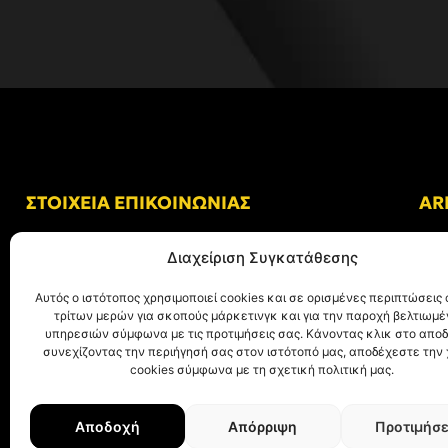
ΣΤΟΙΧΕΙΑ ΕΠΙΚΟΙΝΩΝΙΑΣ
AR
Δ/νση: Γήπεδο “Κλεάνθης Βικελίδης”
Διαχείριση Συγκατάθεσης
Αλκμήνης 69, Χαριλάου
Τ.Κ. 54249 Θεσσαλονίκη
Αυτός ο ιστότοπος χρησιμοποιεί cookies και σε ορισμένες περιπτώσεις 
τρίτων μερών για σκοπούς μάρκετινγκ και για την παροχή βελτιωμ
Tηλ. Επικοινωνίας:
+30 (2310) 305 402
υπηρεσιών σύμφωνα με τις προτιμήσεις σας. Κάνοντας κλικ στο αποδ
συνεχίζοντας την περιήγησή σας στον ιστότοπό μας, αποδέχεστε την
E-mail:
info@aris.gr
cookies σύμφωνα με τη σχετική πολιτική μας.
Αποδοχή
Απόρριψη
Προτιμήσε