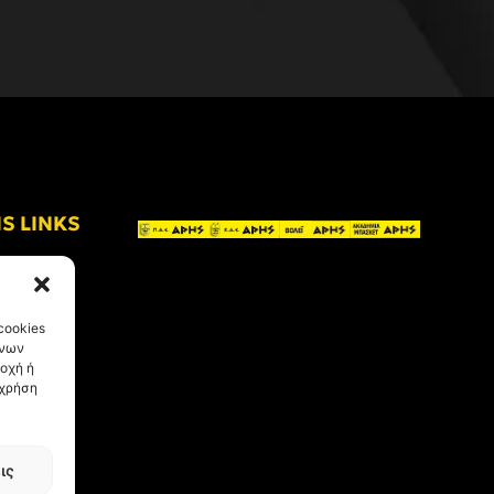
IS LINKS
cookies
ένων
οχή ή
 χρήση
ις