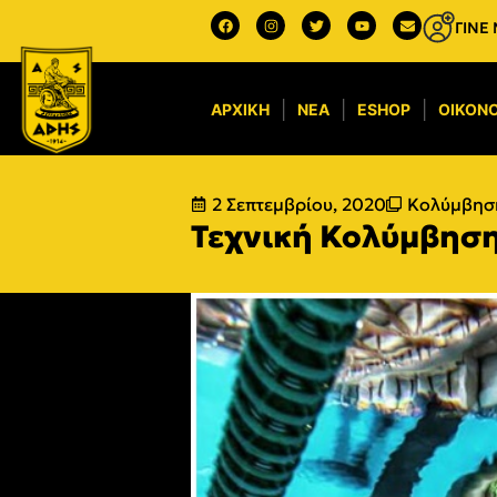
ΓΙΝΕ
ΑΡΧΙΚΉ
ΝΈΑ
ESHOP
ΟΙΚΟΝΟ
2 Σεπτεμβρίου, 2020
Κολύμβησ
Τεχνική Κολύμβηση: