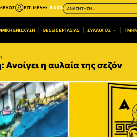
 ΜΕΛΟΣ
ΕΓΓ. ΜΕΛΗ:
8.000
ΜΙΚΉ ΕΝΊΣΧΥΣΗ​
ΘΈΣΕΙΣ ΕΡΓΑΣΊΑΣ
ΣΎΛΛΟΓΟΣ
ΤΜΉ
η
 Ανοίγει η αυλαία της σεζόν