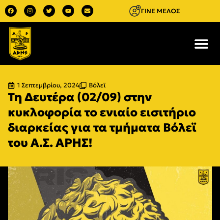
ΓΙΝΕ ΜΕΛΟΣ
1 Σεπτεμβρίου, 2024
Βόλεϊ
Τη Δευτέρα (02/09) στην
κυκλοφορία το ενιαίο εισιτήριο
διαρκείας για τα τμήματα Bόλεϊ
του Α.Σ. ΑΡΗΣ!