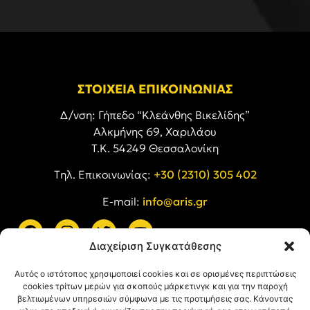
ΣΤΟΙΧΕΙΑ ΕΠΙΚΟΙΝΩΝΙΑΣ
Δ/νση: Γήπεδο “Κλεάνθης Βικελίδης”
Αλκμήνης 69, Χαριλάου
Τ.Κ. 54249 Θεσσαλονίκη
Tηλ. Επικοινωνίας:
+30 (2310) 305 402
E-mail:
info@aris.gr
Διαχείριση Συγκατάθεσης
ARIS LINKS
Αυτός ο ιστότοπος χρησιμοποιεί cookies και σε ορισμένες περιπτώσεις
cookies τρίτων μερών για σκοπούς μάρκετινγκ και για την παροχή
βελτιωμένων υπηρεσιών σύμφωνα με τις προτιμήσεις σας. Κάνοντας