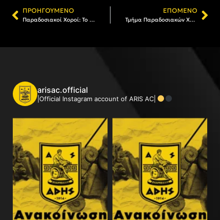
ΠΡΟΗΓΟΎΜΕΝΟ
ΕΠΌΜΕΝΟ
Παραδοσιακοί Χοροί: Το Σάββατο (17/1) η κοπή της πρωτοχρονιάτικης πίτας και ο ετήσιος χορός
Τμήμα Παραδοσιακών Χορών ΑΡΗΣ Θεσσαλονίκης 2016: Εντυπωσιακό φινάλε με το «Χοροστάσι»
arisac.official
|Official Instagram account of ARIS AC|