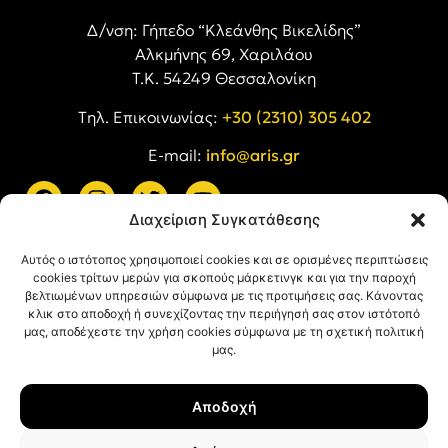
Δ/νση: Γήπεδο “Κλεάνθης Βικελίδης”
Αλκμήνης 69, Χαριλάου
Τ.Κ. 54249 Θεσσαλονίκη
Tηλ. Επικοινωνίας:
+30 (2310) 305 402
E-mail:
info@aris.gr
Διαχείριση Συγκατάθεσης
ARIS LINKS
Αυτός ο ιστότοπος χρησιμοποιεί cookies και σε ορισμένες περιπτώσεις
cookies τρίτων μερών για σκοπούς μάρκετινγκ και για την παροχή
βελτιωμένων υπηρεσιών σύμφωνα με τις προτιμήσεις σας. Κάνοντας
κλικ στο αποδοχή ή συνεχίζοντας την περιήγησή σας στον ιστότοπό
μας, αποδέχεστε την χρήση cookies σύμφωνα με τη σχετική πολιτική
μας.
ΠΛΗΡΟΦΟΡΙΕΣ
Αποδοχή
Όροι Χρήσης
Πολιτική Απορρήτου