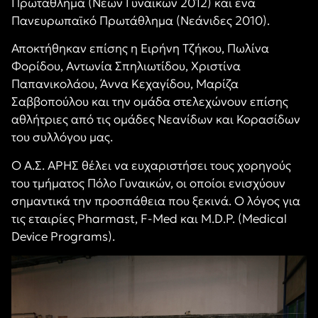
Πρωτάθλημα (Νέων Γυναικών 2012) και ένα
Πανευρωπαϊκό Πρωτάθλημα (Νεάνιδες 2010).
Αποκτήθηκαν επίσης η
Ειρήνη Τζήκου, Πωλίνα
Φορίδου, Αντωνία Σπηλιωτίδου, Χριστίνα
Παπανικολάου, Άννα Κεχαγίδου, Μαρίζα
Σαββοπούλου και την ομάδα στελεχώνουν επίσης
αθλήτριες από τις ομάδες Νεανίδων και Κορασίδων
του συλλόγου μας.
Ο Α.Σ. ΑΡΗΣ θέλει να ευχαριστήσει το
υς χορηγούς
του τμήματος Πόλο Γυναικών, οι οποίοι ενισχύουν
σημαντικά την προσπάθεια που ξεκινά. Ο λόγος για
τις εταιρίες
Pharmast, F-Med
και
M.D.P. (Medical
Device Programs).