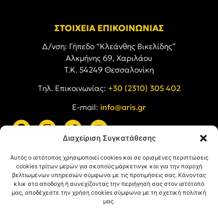
ΣΤΟΙΧΕΙΑ ΕΠΙΚΟΙΝΩΝΙΑΣ
Δ/νση: Γήπεδο “Κλεάνθης Βικελίδης”
Αλκμήνης 69, Χαριλάου
Τ.Κ. 54249 Θεσσαλονίκη
Tηλ. Επικοινωνίας:
+30 (2310) 305 402
E-mail:
info@aris.gr
Διαχείριση Συγκατάθεσης
ARIS LINKS
Αυτός ο ιστότοπος χρησιμοποιεί cookies και σε ορισμένες περιπτώσεις
cookies τρίτων μερών για σκοπούς μάρκετινγκ και για την παροχή
βελτιωμένων υπηρεσιών σύμφωνα με τις προτιμήσεις σας. Κάνοντας
κλικ στο αποδοχή ή συνεχίζοντας την περιήγησή σας στον ιστότοπό
μας, αποδέχεστε την χρήση cookies σύμφωνα με τη σχετική πολιτική
μας.
ΠΛΗΡΟΦΟΡΙΕΣ