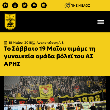
ΓΙΝΕ ΜΕΛΟΣ
18 Μαΐου, 2018
Ανακοινώσεις Α.Σ.
Το Σάββατο 19 Μαΐου τιμάμε τη
γυναικεία ομάδα βόλεϊ του ΑΣ
ΑΡΗΣ