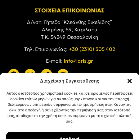
ΣΤΟΙΧΕΙΑ ΕΠΙΚΟΙΝΩΝΙΑΣ
Δ/νση: Γήπεδο “Κλεάνθης Βικελίδης”
Αλκμήνης 69, Χαριλάου
Τ.Κ. 54249 Θεσσαλονίκη
Tηλ. Επικοινωνίας:
+30 (2310) 305 402
E-mail:
info@aris.gr
Διαχείριση Συγκατάθεσης
ARIS LINKS
Αυτός ο ιστότοπος χρησιμοποιεί cookies και σε ορισμένες περιπτώσεις
cookies τρίτων μερών για σκοπούς μάρκετινγκ και για την παροχή
βελτιωμένων υπηρεσιών σύμφωνα με τις προτιμήσεις σας. Κάνοντας
κλικ στο αποδοχή ή συνεχίζοντας την περιήγησή σας στον ιστότοπό
μας, αποδέχεστε την χρήση cookies σύμφωνα με τη σχετική πολιτική
μας.
ΠΛΗΡΟΦΟΡΙΕΣ
Αποδοχή