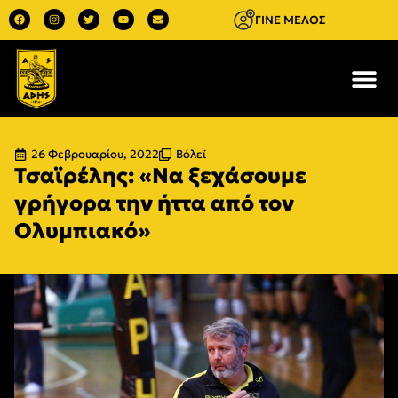
ΓΙΝΕ ΜΕΛΟΣ
26 Φεβρουαρίου, 2022
Βόλεϊ
Τσαϊρέλης: «Να ξεχάσουμε
γρήγορα την ήττα από τον
Ολυμπιακό»