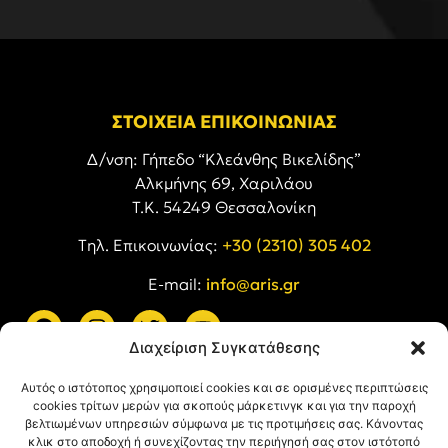
ΣΤΟΙΧΕΙΑ ΕΠΙΚΟΙΝΩΝΙΑΣ
Δ/νση: Γήπεδο “Κλεάνθης Βικελίδης”
Αλκμήνης 69, Χαριλάου
Τ.Κ. 54249 Θεσσαλονίκη
Tηλ. Επικοινωνίας:
+30 (2310) 305 402
E-mail:
info@aris.gr
Διαχείριση Συγκατάθεσης
ARIS LINKS
Αυτός ο ιστότοπος χρησιμοποιεί cookies και σε ορισμένες περιπτώσεις
cookies τρίτων μερών για σκοπούς μάρκετινγκ και για την παροχή
βελτιωμένων υπηρεσιών σύμφωνα με τις προτιμήσεις σας. Κάνοντας
κλικ στο αποδοχή ή συνεχίζοντας την περιήγησή σας στον ιστότοπό