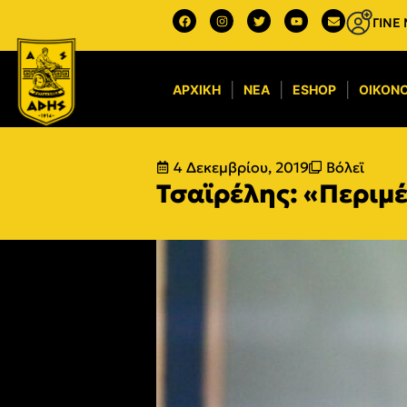
ΓΙΝΕ
ΑΡΧΙΚΉ
ΝΈΑ
ESHOP
ΟΙΚΟΝΟ
4 Δεκεμβρίου, 2019
Βόλεϊ
Τσαϊρέλης: «Περιμέ