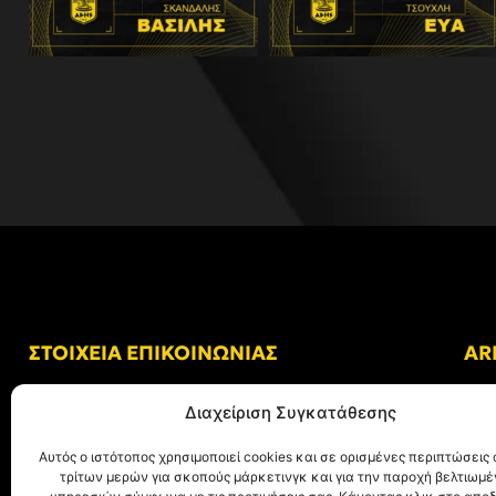
ΣΤΟΙΧΕΙΑ ΕΠΙΚΟΙΝΩΝΙΑΣ
AR
Δ/νση: Γήπεδο “Κλεάνθης Βικελίδης”
Διαχείριση Συγκατάθεσης
Αλκμήνης 69, Χαριλάου
Τ.Κ. 54249 Θεσσαλονίκη
Αυτός ο ιστότοπος χρησιμοποιεί cookies και σε ορισμένες περιπτώσεις 
τρίτων μερών για σκοπούς μάρκετινγκ και για την παροχή βελτιωμ
Tηλ. Επικοινωνίας:
+30 (2310) 305 402