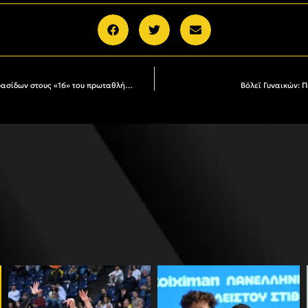
Βόλεϊ: Η κλήρωση και το πρόγραμμα των Κορασίδων στους «16» του πρωταθλήματος Κ18
Βόλεϊ Γυναικών: Π