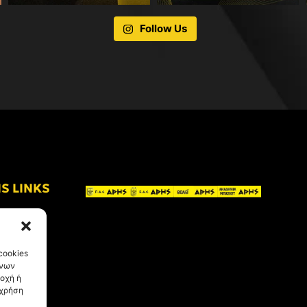
Follow Us
IS LINKS
cookies
ένων
οχή ή
 χρήση