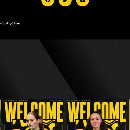
 του Αιγάλεω