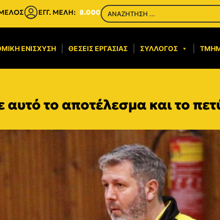
 ΜΕΛΟΣ
ΕΓΓ. ΜΕΛΗ:
8.000
ΜΙΚΉ ΕΝΊΣΧΥΣΗ​
ΘΈΣΕΙΣ ΕΡΓΑΣΊΑΣ
ΣΎΛΛΟΓΟΣ
ΤΜΉ
 αυτό το αποτέλεσμα και το πε