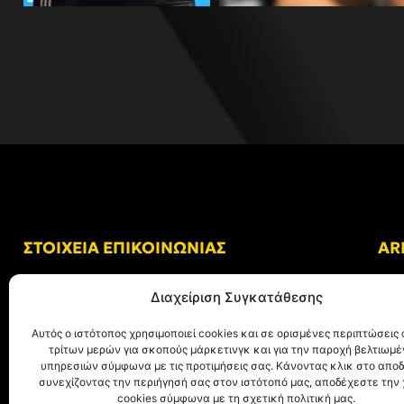
ΣΤΟΙΧΕΙΑ ΕΠΙΚΟΙΝΩΝΙΑΣ
AR
Δ/νση: Γήπεδο “Κλεάνθης Βικελίδης”
Διαχείριση Συγκατάθεσης
Αλκμήνης 69, Χαριλάου
Τ.Κ. 54249 Θεσσαλονίκη
Αυτός ο ιστότοπος χρησιμοποιεί cookies και σε ορισμένες περιπτώσεις 
τρίτων μερών για σκοπούς μάρκετινγκ και για την παροχή βελτιωμ
Tηλ. Επικοινωνίας:
+30 (2310) 305 402
υπηρεσιών σύμφωνα με τις προτιμήσεις σας. Κάνοντας κλικ στο αποδ
συνεχίζοντας την περιήγησή σας στον ιστότοπό μας, αποδέχεστε την
E-mail:
info@aris.gr
cookies σύμφωνα με τη σχετική πολιτική μας.