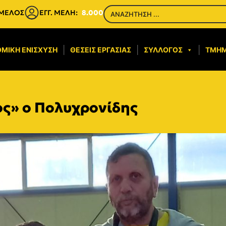
 ΜΕΛΟΣ
ΕΓΓ. ΜΕΛΗ:
8.000
ΜΙΚΉ ΕΝΊΣΧΥΣΗ​
ΘΈΣΕΙΣ ΕΡΓΑΣΊΑΣ
ΣΎΛΛΟΓΟΣ
ΤΜΉ
ος» ο Πολυχρονίδης