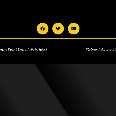
λλήνιο Πρωτάθλημα Ανδρών (pics)
Τζούντο: Αυλαία στο