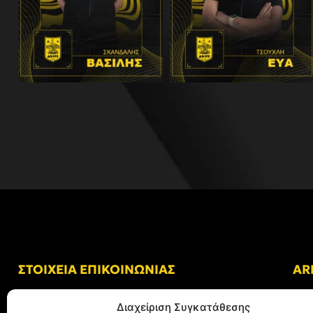
ΣΤΟΙΧΕΙΑ ΕΠΙΚΟΙΝΩΝΙΑΣ
AR
Δ/νση: Γήπεδο “Κλεάνθης Βικελίδης”
Διαχείριση Συγκατάθεσης
Αλκμήνης 69, Χαριλάου