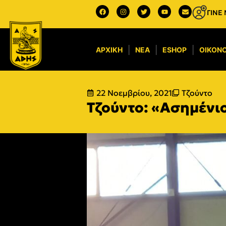
ΓΙΝΕ
ΑΡΧΙΚΉ
ΝΈΑ
ESHOP
ΟΙΚΟΝΟ
22 Νοεμβρίου, 2021
Τζούντο
Τζούντο: «Ασημένι