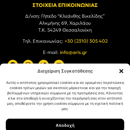
ΣΤΟΙΧΕΙΑ ΕΠΙΚΟΙΝΩΝΙΑΣ
Δ/νση: Γήπεδο “Κλεάνθης Βικελίδης”
Αλκμήνης 69, Χαριλάου
Τ.Κ. 54249 Θεσσαλονίκη
Tηλ. Επικοινωνίας:
+30 (2310) 305 402
E-mail:
info@aris.gr
Διαχείριση Συγκατάθεσης
ARIS LINKS
Αυτός ο ιστότοπος χρησιμοποιεί cookies και σε ορισμένες περιπτώσεις
cookies τρίτων μερών για σκοπούς μάρκετινγκ και για την παροχή
βελτιωμένων υπηρεσιών σύμφωνα με τις προτιμήσεις σας. Κάνοντας
κλικ στο αποδοχή ή συνεχίζοντας την περιήγησή σας στον ιστότοπό
μας, αποδέχεστε την χρήση cookies σύμφωνα με τη σχετική πολιτική
μας.
ΠΛΗΡΟΦΟΡΙΕΣ
Αποδοχή
Όροι Χρήσης