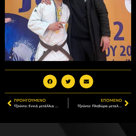
ΠΡΟΗΓΟΎΜΕΝΟ
ΕΠΌΜΕΝΟ
Τζούντο: Εννιά μετάλλια για τον ΑΡΗ στο Διασυλλογικό Πρωτάθλημα Βορείου Ελλάδος (pics)
Τζούντο: Πληθώρα μεταλλίων για τον ΑΡΗ στο τουρνουά «Tiger» (photostory)