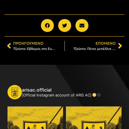
ΠΡΟΗΓΟΎΜΕΝΟ
ΕΠΌΜΕΝΟ
Τζούντο: Εβδομος στο European Οpen στη Βαρσοβία ο Μυλωνέλης
Τζούντο: Πέντε μετάλλια για τον ΑΡΗ στο Πανελλήνιο U21, U16 (pics)
arisac.official
|Official Instagram account of ARIS AC|