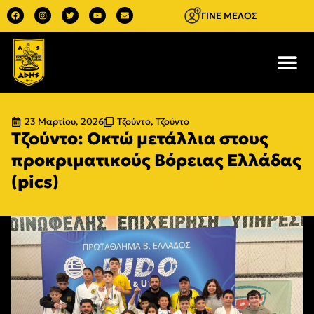
ΓΙΝΕ ΜΕΛΟΣ
23 Μαρτίου, 2026
Τζούντο
,
Τζούντο
Τζούντο: Οκτώ μετάλλια στους
προκριματικούς Βόρειας Ελλάδας
(pics)