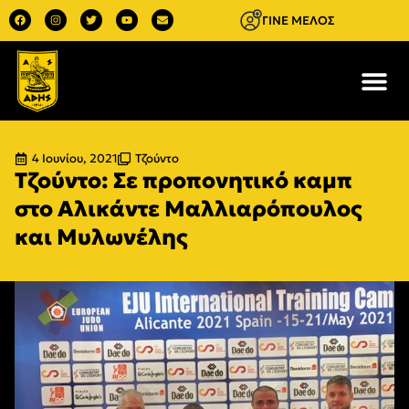
ΓΙΝΕ ΜΕΛΟΣ
4 Ιουνίου, 2021
Τζούντο
Τζούντο: Σε προπονητικό καμπ
στο Αλικάντε Μαλλιαρόπουλος
και Μυλωνέλης