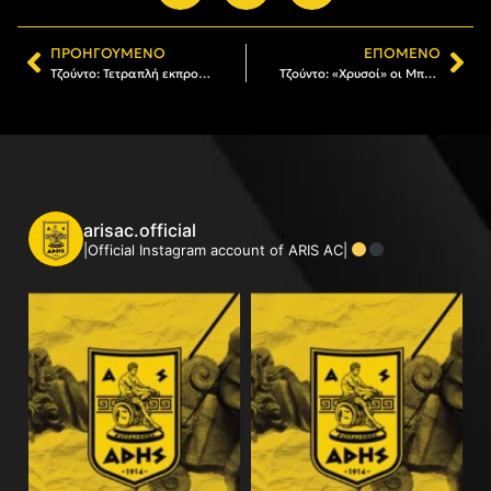
ΠΡΟΗΓΟΎΜΕΝΟ
ΕΠΌΜΕΝΟ
Τζούντο: Τετραπλή εκπροσώπηση του ΑΡΗ στην Τασκένδη
Τζούντο: «Χρυσοί» οι Μπριόλας και Μυλωνέλης στο Πανελλήνιο Νέων Ανδρών (pics)
arisac.official
|Official Instagram account of ARIS AC|