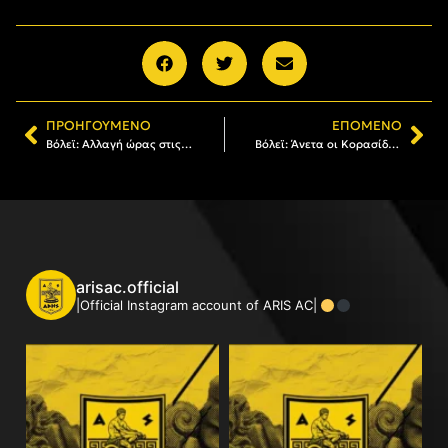
ΠΡΟΗΓΟΎΜΕΝΟ
ΕΠΌΜΕΝΟ
Βόλεϊ: Αλλαγή ώρας στις Γυναίκες και ορισμός Κυπέλλου στους Άνδρες
Βόλεϊ: Άνετα οι Κορασίδες τον Π.Α.Ο.Κ. (photostory)
arisac.official
|Official Instagram account of ARIS AC|