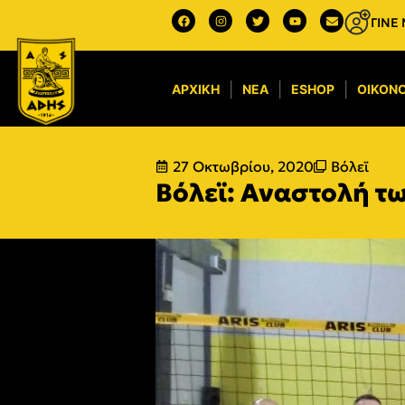
ΓΙΝΕ
ΑΡΧΙΚΉ
ΝΈΑ
ESHOP
ΟΙΚΟΝΟ
27 Οκτωβρίου, 2020
Βόλεϊ
Βόλεϊ: Αναστολή τ