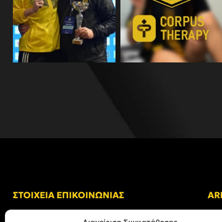
ΣΤΟΙΧΕΙΑ ΕΠΙΚΟΙΝΩΝΙΑΣ
AR
Δ/νση: Γήπεδο “Κλεάνθης Βικελίδης”