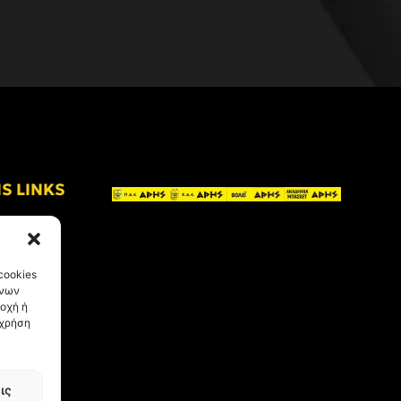
IS LINKS
cookies
ένων
οχή ή
 χρήση
ις