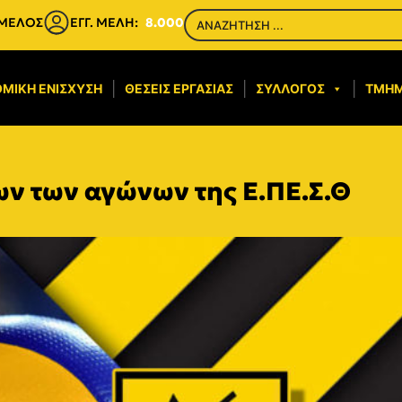
 ΜΕΛΟΣ
ΕΓΓ. ΜΕΛΗ:
8.000
ΜΙΚΉ ΕΝΊΣΧΥΣΗ​
ΘΈΣΕΙΣ ΕΡΓΑΣΊΑΣ
ΣΎΛΛΟΓΟΣ
ΤΜΉ
ων των αγώνων της Ε.ΠΕ.Σ.Θ