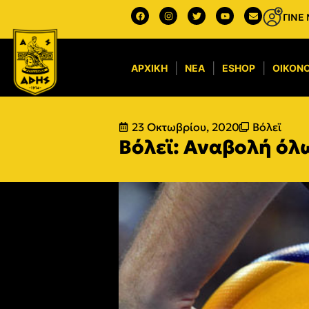
ΓΙΝΕ
ΑΡΧΙΚΉ
ΝΈΑ
ESHOP
ΟΙΚΟΝΟ
23 Οκτωβρίου, 2020
Βόλεϊ
Βόλεϊ: Αναβολή όλ