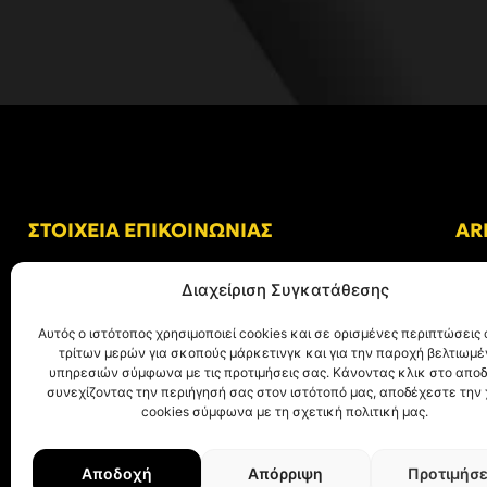
ΣΤΟΙΧΕΙΑ ΕΠΙΚΟΙΝΩΝΙΑΣ
AR
Δ/νση: Γήπεδο “Κλεάνθης Βικελίδης”
Διαχείριση Συγκατάθεσης
Αλκμήνης 69, Χαριλάου
Τ.Κ. 54249 Θεσσαλονίκη
Αυτός ο ιστότοπος χρησιμοποιεί cookies και σε ορισμένες περιπτώσεις 
τρίτων μερών για σκοπούς μάρκετινγκ και για την παροχή βελτιωμ
Tηλ. Επικοινωνίας:
+30 (2310) 305 402
υπηρεσιών σύμφωνα με τις προτιμήσεις σας. Κάνοντας κλικ στο αποδ
συνεχίζοντας την περιήγησή σας στον ιστότοπό μας, αποδέχεστε την
E-mail:
info@aris.gr
cookies σύμφωνα με τη σχετική πολιτική μας.
Αποδοχή
Απόρριψη
Προτιμήσε