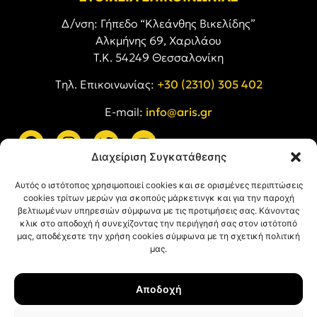
Δ/νση: Γήπεδο “Κλεάνθης Βικελίδης”
Αλκμήνης 69, Χαριλάου
Τ.Κ. 54249 Θεσσαλονίκη
Tηλ. Επικοινωνίας:
+30 (2310) 305 402
E-mail:
info@aris.gr
Διαχείριση Συγκατάθεσης
ARIS LINKS
Αυτός ο ιστότοπος χρησιμοποιεί cookies και σε ορισμένες περιπτώσεις
cookies τρίτων μερών για σκοπούς μάρκετινγκ και για την παροχή
βελτιωμένων υπηρεσιών σύμφωνα με τις προτιμήσεις σας. Κάνοντας
κλικ στο αποδοχή ή συνεχίζοντας την περιήγησή σας στον ιστότοπό
μας, αποδέχεστε την χρήση cookies σύμφωνα με τη σχετική πολιτική
μας.
ΠΛΗΡΟΦΟΡΙΕΣ
Αποδοχή
Όροι Χρήσης
Πολιτική Απορρήτου