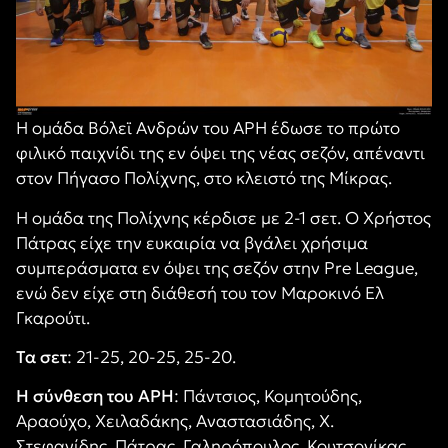
Η ομάδα Βόλεϊ Ανδρών του ΑΡΗ έδωσε το πρώτο
φιλικό παιχνίδι της εν όψει της νέας σεζόν, απέναντι
στον Πήγασο Πολίχνης, στο κλειστό της Μίκρας.
Η ομάδα της Πολίχνης κέρδισε με 2-1 σετ. Ο Χρήστος
Πάτρας είχε την ευκαιρία να βγάλει χρήσιμα
συμπεράσματα εν όψει της σεζόν στην Pre League,
ενώ δεν είχε στη διάθεσή του τον Μαροκινό Ελ
Γκαρούτι.
Τα σετ
: 21-25, 20-25, 25-20.
Η σύνθεση του ΑΡΗ
: Πάντσιος, Κομητούδης,
Αραούχο, Χειλαδάκης, Αναστασιάδης, Χ.
Στεφανίδης, Πάτρας, Γαληρόπουλος, Κουτσονίκας,