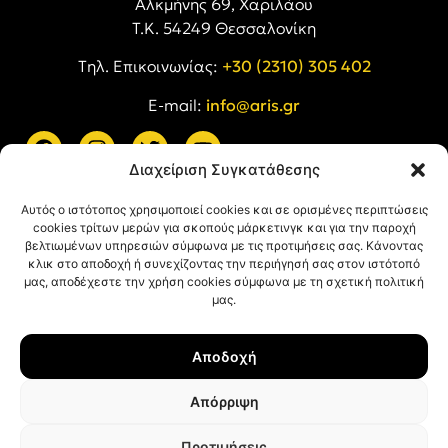
Αλκμήνης 69, Χαριλάου
Τ.Κ. 54249 Θεσσαλονίκη
Tηλ. Επικοινωνίας:
+30 (2310) 305 402
E-mail:
info@aris.gr
Διαχείριση Συγκατάθεσης
ARIS LINKS
Αυτός ο ιστότοπος χρησιμοποιεί cookies και σε ορισμένες περιπτώσεις
cookies τρίτων μερών για σκοπούς μάρκετινγκ και για την παροχή
βελτιωμένων υπηρεσιών σύμφωνα με τις προτιμήσεις σας. Κάνοντας
κλικ στο αποδοχή ή συνεχίζοντας την περιήγησή σας στον ιστότοπό
μας, αποδέχεστε την χρήση cookies σύμφωνα με τη σχετική πολιτική
μας.
ΠΛΗΡΟΦΟΡΙΕΣ
Αποδοχή
Όροι Χρήσης
Πολιτική Απορρήτου
Απόρριψη
Πολιτική Cookies
Προτιμήσεις