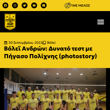
ΓΙΝΕ ΜΕΛΟΣ
30 Σεπτεμβρίου, 2022
Βόλεϊ
Βόλεϊ Ανδρών: Δυνατό τεστ με
Πήγασο Πολίχνης (photostory)