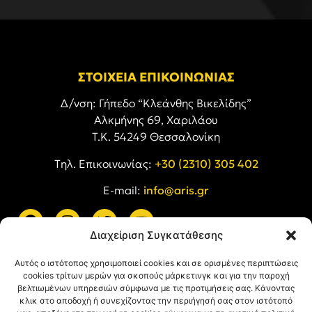
ΣΤΟΙΧΕΙΑ ΕΠΙΚΟΙΝΩΝΙΑΣ
Δ/νση: Γήπεδο “Κλεάνθης Βικελίδης”
Αλκμήνης 69, Χαριλάου
Τ.Κ. 54249 Θεσσαλονίκη
Tηλ. Επικοινωνίας:
+30 (2310) 305 402
E-mail:
info@aris.gr
Διαχείριση Συγκατάθεσης
ARIS LINKS
Αυτός ο ιστότοπος χρησιμοποιεί cookies και σε ορισμένες περιπτώσεις
cookies τρίτων μερών για σκοπούς μάρκετινγκ και για την παροχή
βελτιωμένων υπηρεσιών σύμφωνα με τις προτιμήσεις σας. Κάνοντας
κλικ στο αποδοχή ή συνεχίζοντας την περιήγησή σας στον ιστότοπό