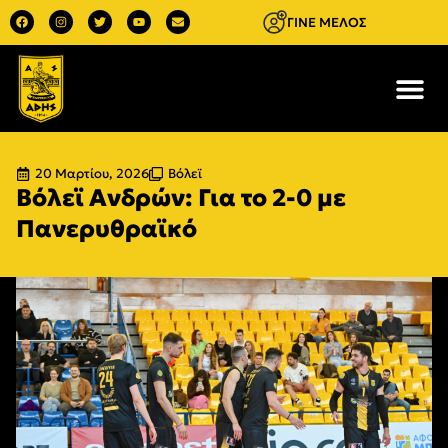
ΓΙΝΕ ΜΕΛΟΣ
20 Μαρτίου, 2026
Βόλεϊ
Βόλεϊ Ανδρών: Για το 2-0 με
Πανερυθραϊκό