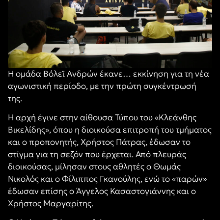
Η ομάδα Βόλεϊ Ανδρών έκανε… εκκίνηση για τη νέα
αγωνιστική περίοδο, με την πρώτη συγκέντρωσή
της.
Η αρχή έγινε στην αίθουσα Τύπου του «Κλεάνθης
Βικελίδης», όπου η διοικούσα επιτροπή του τμήματος
και ο προπονητής, Χρήστος Πάτρας, έδωσαν το
στίγμα για τη σεζόν που έρχεται. Από πλευράς
διοικούσας, μίλησαν στους αθλητές ο Θωμάς
Νικολός και ο Φίλιππος Γκανούλης, ενώ το «παρών»
έδωσαν επίσης ο Άγγελος Κασαστογιάννης και ο
Χρήστος Μαργαρίτης.