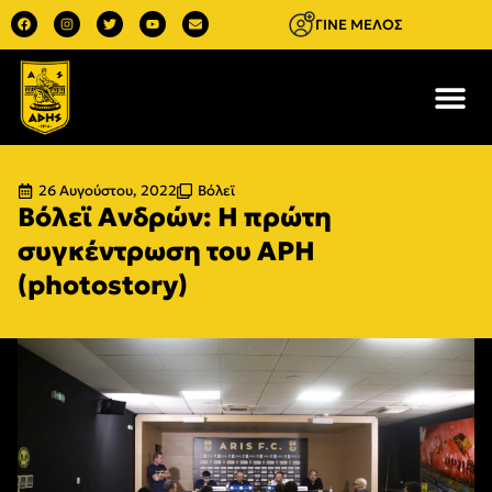
ΓΙΝΕ ΜΕΛΟΣ
26 Αυγούστου, 2022
Βόλεϊ
Βόλεϊ Ανδρών: Η πρώτη
συγκέντρωση του ΑΡΗ
(photostory)