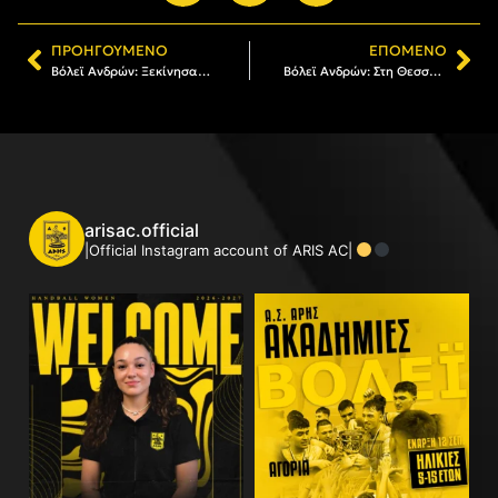
ΠΡΟΗΓΟΎΜΕΝΟ
ΕΠΌΜΕΝΟ
Βόλεϊ Ανδρών: Ξεκίνησαν οι εγγραφές στην Ακαδημία
Βόλεϊ Ανδρών: Στη Θεσσαλονίκη ο Ματέους Αραούχο Βελόσο (pics)
arisac.official
|Official Instagram account of ARIS AC|