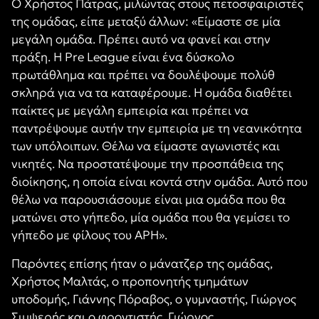
Ο Χρήστος Πάτρας, μιλώντας στους πετοσφαιριστές
της ομάδας, είπε μεταξύ άλλων: «Είμαστε σε μία
μεγάλη ομάδα. Πρέπει αυτό να φανεί και στην
πράξη. Η
Pre League
είναι ένα δύσκολο
πρωτάθλημα και πρέπει να δουλέψουμε πολύθ
σκληρά για να τα καταφέρουμε. Η ομάδα διαθέτει
παίκτες με μεγάλη εμπειρία και πρέπει να
παντρέψουμε αυτήν την εμπειρία με τη νεανικότητα
των υπόλοιπων. Θέλω να είμαστε αγωνιστές και
νικητές. Να προστατέψουμε την προσπάθεια της
διοίκησης, η οποία είναι κοντά στην ομάδα. Αυτό που
θέλω να παρουσιάσουμε είναι μια ομάδα που θα
ματώνει στο γήπεδο, μία ομάδα που θα γεμίσει το
γήπεδο με φίλους του ΑΡΗ».
Παρόντες επίσης ήταν ο μάνατζερ της ομάδας,
Χρήστος Μαλτάς, ο προπον
ητής τμημάτων
υποδομής, Γιάννης Πόραβος, ο γυμναστής, Γιώργος
Σιμψερής και ο φροντιστής, Γιώργος