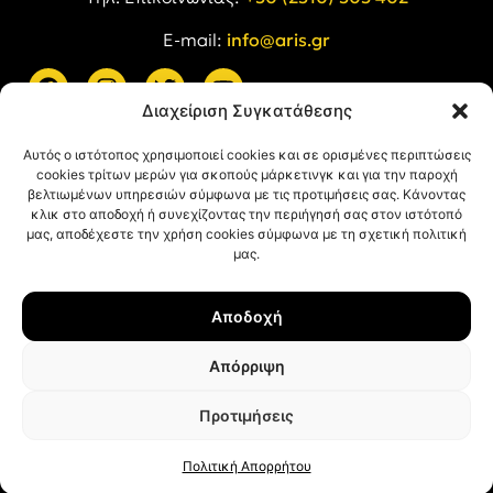
E-mail:
info@aris.gr
Διαχείριση Συγκατάθεσης
ARIS LINKS
Αυτός ο ιστότοπος χρησιμοποιεί cookies και σε ορισμένες περιπτώσεις
cookies τρίτων μερών για σκοπούς μάρκετινγκ και για την παροχή
βελτιωμένων υπηρεσιών σύμφωνα με τις προτιμήσεις σας. Κάνοντας
κλικ στο αποδοχή ή συνεχίζοντας την περιήγησή σας στον ιστότοπό
μας, αποδέχεστε την χρήση cookies σύμφωνα με τη σχετική πολιτική
μας.
ΠΛΗΡΟΦΟΡΙΕΣ
Αποδοχή
Όροι Χρήσης
Πολιτική Απορρήτου
Απόρριψη
Πολιτική Cookies
Προτιμήσεις
© ΑΡΗΣ Α.Σ. All rights reserved.
Web design & development with ❤︎ by
Creative Kind
.
Πολιτική Απορρήτου