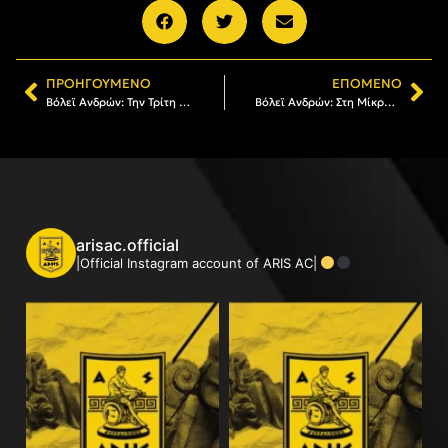
ΠΡΟΗΓΟΎΜΕΝΟ
ΕΠΌΜΕΝΟ
Βόλεϊ Ανδρών: Την Τρίτη (18/2) με Φοίνικα Σύρου για το Κύπελλο
Βόλεϊ Ανδρών: Στη Μίκρα με Πανερυθραϊκό ο ΑΡΗΣ (Κυριακή 23/02, 18:00)
arisac.official
|Official Instagram account of ARIS AC|