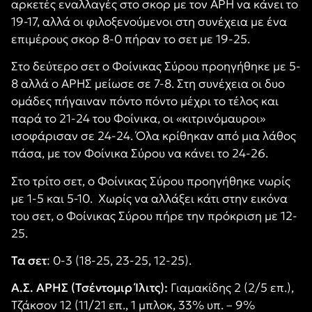
αρκετές εναλλαγές στο σκορ με τον ΑΡΗ να κάνει το
19-17, αλλά οι φιλοξενούμενοι στη συνέχεια με ένα
επιμέρους σκορ 8-0 πήραν το σετ με 19-25.
Στο δεύτερο σετ ο Φοίνικας Σύρου προηγήθηκε με 5-
8 αλλά ο ΑΡΗΣ μείωσε σε 7-8. Στη συνέχεια οι δυο
ομάδες πήγαιναν πόντο πόντο μέχρι το τέλος και
παρά το 21-24 του Φοίνικα, οι «κιτρινόμαυροι»
ισοφάρισαν σε 24-24. Όλα κρίθηκαν από μια λάθος
πάσα, με τον Φοίνικα Σύρου να κάνει το 24-26.
Στο τρίτο σετ, ο Φοίνικας Σύρου προηγήθηκε νωρίς
με 1-5 και 5-10.
Χωρίς να αλλάξει κάτι στην εικόνα
του σετ, ο Φοίνικας Σύρου πήρε την πρόκριση με 12-
25.
Τα σετ
: 0-3 (18-25, 23-25, 12-25).
Α.Σ. ΑΡΗΣ (Τσέντομιρ Ίλιτς):
Γιαμακίδης 2 (2/5 επ.),
Τζάκσον 12 (11/21 επ., 1 μπλοκ, 33% υπ. – 9%