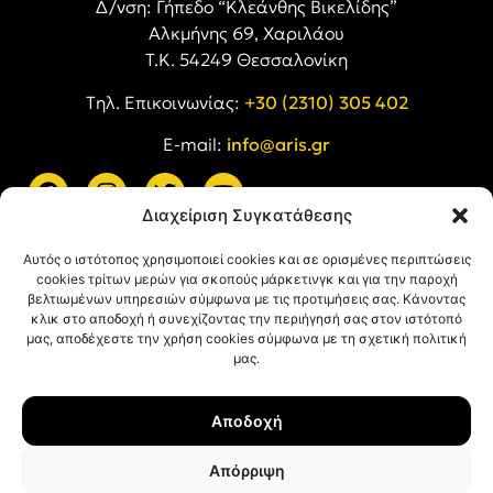
Δ/νση: Γήπεδο “Κλεάνθης Βικελίδης”
Αλκμήνης 69, Χαριλάου
Τ.Κ. 54249 Θεσσαλονίκη
Tηλ. Επικοινωνίας:
+30 (2310) 305 402
E-mail:
info@aris.gr
Διαχείριση Συγκατάθεσης
ARIS LINKS
Αυτός ο ιστότοπος χρησιμοποιεί cookies και σε ορισμένες περιπτώσεις
cookies τρίτων μερών για σκοπούς μάρκετινγκ και για την παροχή
βελτιωμένων υπηρεσιών σύμφωνα με τις προτιμήσεις σας. Κάνοντας
κλικ στο αποδοχή ή συνεχίζοντας την περιήγησή σας στον ιστότοπό
μας, αποδέχεστε την χρήση cookies σύμφωνα με τη σχετική πολιτική
μας.
ΠΛΗΡΟΦΟΡΙΕΣ
Αποδοχή
Όροι Χρήσης
Πολιτική Απορρήτου
Απόρριψη
Πολιτική Cookies