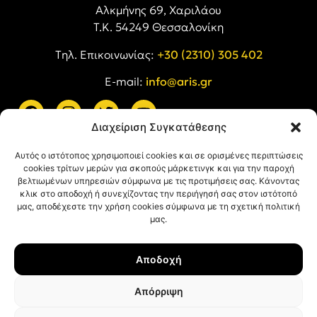
Αλκμήνης 69, Χαριλάου
Τ.Κ. 54249 Θεσσαλονίκη
Tηλ. Επικοινωνίας:
+30 (2310) 305 402
E-mail:
info@aris.gr
Διαχείριση Συγκατάθεσης
ARIS LINKS
Αυτός ο ιστότοπος χρησιμοποιεί cookies και σε ορισμένες περιπτώσεις
cookies τρίτων μερών για σκοπούς μάρκετινγκ και για την παροχή
βελτιωμένων υπηρεσιών σύμφωνα με τις προτιμήσεις σας. Κάνοντας
κλικ στο αποδοχή ή συνεχίζοντας την περιήγησή σας στον ιστότοπό
μας, αποδέχεστε την χρήση cookies σύμφωνα με τη σχετική πολιτική
μας.
ΠΛΗΡΟΦΟΡΙΕΣ
Αποδοχή
Όροι Χρήσης
Πολιτική Απορρήτου
Απόρριψη
Πολιτική Cookies