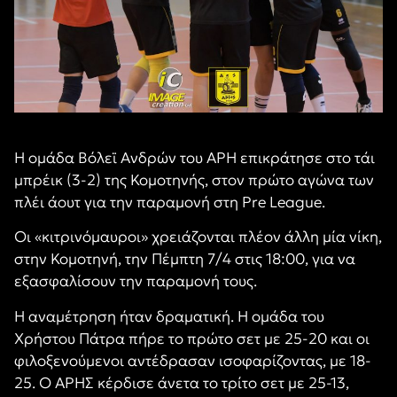
Η ομάδα Βόλεϊ Ανδρών του ΑΡΗ επικράτησε στο τάι
μπρέικ (3-2) της Κομοτηνής, στον πρώτο αγώνα των
πλέι άουτ για την παραμονή στη Pre League.
Οι «κιτρινόμαυροι» χρειάζονται πλέον άλλη μία νίκη,
στην Κομοτηνή, την Πέμπτη 7/4 στις 18:00, για να
εξασφαλίσουν την παραμονή τους.
Η αναμέτρηση ήταν δραματική. Η ομάδα του
Χρήστου Πάτρα πήρε το πρώτο σετ με 25-20 και οι
φιλοξενούμενοι αντέδρασαν ισοφαρίζοντας, με 18-
25. Ο ΑΡΗΣ κέρδισε άνετα το τρίτο σετ με 25-13,