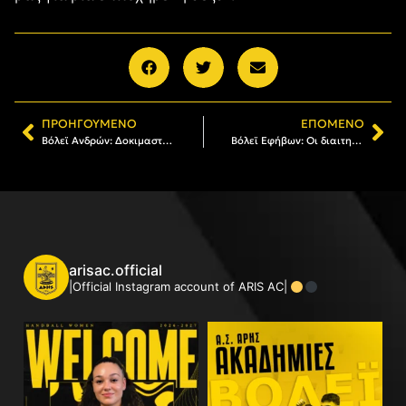
ΠΡΟΗΓΟΎΜΕΝΟ
ΕΠΌΜΕΝΟ
Βόλεϊ Ανδρών: Δοκιμαστικές προπονήσεις στις Ακαδημίες του ΑΡΗ (31/8 – 01/09)
Βόλεϊ Εφήβων: Οι διαιτητές της τελικής φάσης του Πανελληνίου Πρωταθλήματος
arisac.official
|Official Instagram account of ARIS AC|