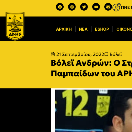
ΓΙΝΕ
ΑΡΧΙΚΉ
ΝΈΑ
ESHOP
ΟΙΚΟΝΟ
21 Σεπτεμβρίου, 2022
Βόλεϊ
Βόλεϊ Ανδρών: Ο Σ
Παμπαίδων του ΑΡ