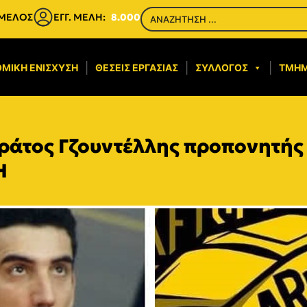
 ΜΕΛΟΣ
ΕΓΓ. ΜΕΛΗ:
8.000
ΜΙΚΉ ΕΝΊΣΧΥΣΗ​
ΘΈΣΕΙΣ ΕΡΓΑΣΊΑΣ
ΣΎΛΛΟΓΟΣ
ΤΜΉ
τράτος Γζουντέλλης προπονητής
Η