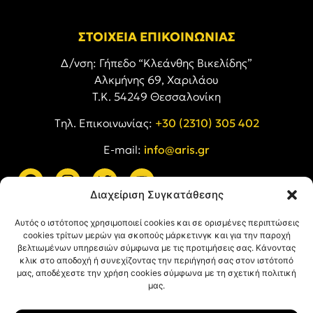
ΣΤΟΙΧΕΙΑ ΕΠΙΚΟΙΝΩΝΙΑΣ
Δ/νση: Γήπεδο “Κλεάνθης Βικελίδης”
Αλκμήνης 69, Χαριλάου
Τ.Κ. 54249 Θεσσαλονίκη
Tηλ. Επικοινωνίας:
+30 (2310) 305 402
E-mail:
info@aris.gr
Διαχείριση Συγκατάθεσης
ARIS LINKS
Αυτός ο ιστότοπος χρησιμοποιεί cookies και σε ορισμένες περιπτώσεις
cookies τρίτων μερών για σκοπούς μάρκετινγκ και για την παροχή
βελτιωμένων υπηρεσιών σύμφωνα με τις προτιμήσεις σας. Κάνοντας
κλικ στο αποδοχή ή συνεχίζοντας την περιήγησή σας στον ιστότοπό
μας, αποδέχεστε την χρήση cookies σύμφωνα με τη σχετική πολιτική
μας.
ΠΛΗΡΟΦΟΡΙΕΣ