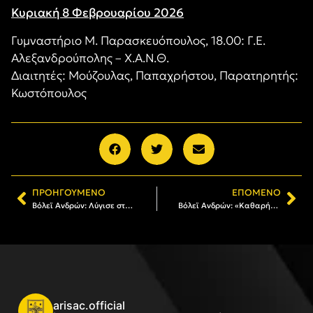
Κυριακή 8 Φεβρουαρίου 2026
Γυμναστήριο Μ. Παρασκευόπουλος, 18.00: Γ.Ε.
Αλεξανδρούπολης – Χ.Α.Ν.Θ.
Διαιτητές: Μούζουλας, Παπαχρήστου, Παρατηρητής:
Κωστόπουλος
ΠΡΟΗΓΟΎΜΕΝΟ
ΕΠΌΜΕΝΟ
Βόλεϊ Ανδρών: Λύγισε στο τάι μπρέικ από τον πρωτοπόρο της Volley League, Μίλωνα
Βόλεϊ Ανδρών: «Καθαρή» νίκη επί του Άθλου Ορεστιάδας (3-1) και παραμονή στην κορυφή
arisac.official