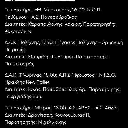
Γυμναστήριο «Μ. Μερκούρη», 16.00: Ν.Ο.Π.
Ρεθύμνου – Α.Σ. Πανερυθραϊκός
Διαιτητές: Καραπουλάκης, Κόκκας, Παρατηρητής:
Κοκοτσάκης
Δ.Α.Κ. Πολίχνης, 17.30: Πήγασος Πολίχνης – Αρμενική
Πειραιώς
Διαιτητές: Μαυρίδης Γ., Λούμσι, Παρατηρητής:
Παπακοσμάς
Δ.Α.Κ. Φλώρινας, 18.00: Α.Π.Σ. Ήφαιστος – Ν.Γ.Σ.Θ.
Ηρακλής New Pallet
Διαιτητές: Ισκάς, Παπαδόπουλος Αρ., Παρατηρητής:
Γεωργιάδης Εμμ.
Γυμναστήριο Μίκρας, 18.00: Α.Σ. ΑΡΗΣ – Α.Σ. Άθλος
Διαιτητές: Δρανίτσας, Κουκουμάκας Π.,
Παρατηρητής: Μιχελινάκης