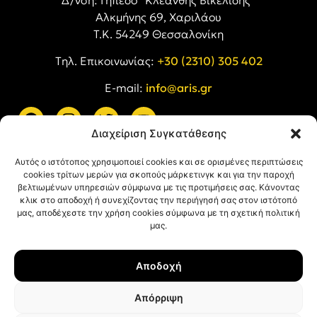
Αλκμήνης 69, Χαριλάου
Τ.Κ. 54249 Θεσσαλονίκη
Tηλ. Επικοινωνίας:
+30 (2310) 305 402
E-mail:
info@aris.gr
Διαχείριση Συγκατάθεσης
ARIS LINKS
Αυτός ο ιστότοπος χρησιμοποιεί cookies και σε ορισμένες περιπτώσεις
cookies τρίτων μερών για σκοπούς μάρκετινγκ και για την παροχή
βελτιωμένων υπηρεσιών σύμφωνα με τις προτιμήσεις σας. Κάνοντας
κλικ στο αποδοχή ή συνεχίζοντας την περιήγησή σας στον ιστότοπό
μας, αποδέχεστε την χρήση cookies σύμφωνα με τη σχετική πολιτική
μας.
ΠΛΗΡΟΦΟΡΙΕΣ
Αποδοχή
Όροι Χρήσης
Πολιτική Απορρήτου
Απόρριψη
Πολιτική Cookies