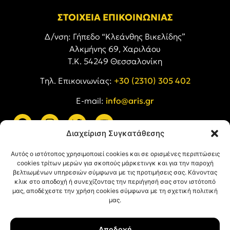
ΣΤΟΙΧΕΙΑ ΕΠΙΚΟΙΝΩΝΙΑΣ
Δ/νση: Γήπεδο “Κλεάνθης Βικελίδης”
Αλκμήνης 69, Χαριλάου
Τ.Κ. 54249 Θεσσαλονίκη
Tηλ. Επικοινωνίας:
+30 (2310) 305 402
E-mail:
info@aris.gr
Διαχείριση Συγκατάθεσης
ARIS LINKS
Αυτός ο ιστότοπος χρησιμοποιεί cookies και σε ορισμένες περιπτώσεις
cookies τρίτων μερών για σκοπούς μάρκετινγκ και για την παροχή
βελτιωμένων υπηρεσιών σύμφωνα με τις προτιμήσεις σας. Κάνοντας
κλικ στο αποδοχή ή συνεχίζοντας την περιήγησή σας στον ιστότοπό
μας, αποδέχεστε την χρήση cookies σύμφωνα με τη σχετική πολιτική
μας.
ΠΛΗΡΟΦΟΡΙΕΣ
Αποδοχή