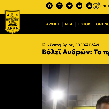
ΓΙΝΕ
ΑΡΧΙΚΉ
ΝΈΑ
ESHOP
ΟΙΚΟΝΟ
6 Σεπτεμβρίου, 2022
Βόλεϊ
Βόλεϊ Ανδρών: Το 