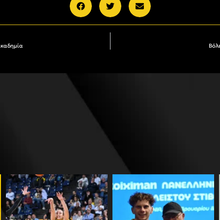
Ακαδημία
Βόλ