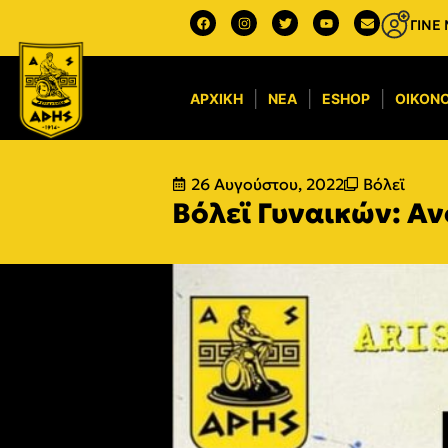
ΓΙΝΕ
ΑΡΧΙΚΉ
ΝΈΑ
ESHOP
ΟΙΚΟΝΟ
26 Αυγούστου, 2022
Βόλεϊ
Βόλεϊ Γυναικών: Αν