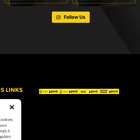
Follow Us
IS LINKS
cookies
ένων
οχή ή
 χρήση