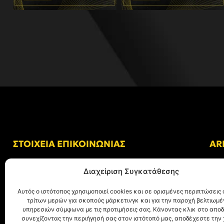
ΣΤΟΙΧΕΙΑ ΕΠΙΚΟΙΝΩΝΙΑΣ
AR
Δ/νση: Γήπεδο “Κλεάνθης Βικελίδης”
Διαχείριση Συγκατάθεσης
Αλκμήνης 69, Χαριλάου
Τ.Κ. 54249 Θεσσαλονίκη
Αυτός ο ιστότοπος χρησιμοποιεί cookies και σε ορισμένες περιπτώσεις 
τρίτων μερών για σκοπούς μάρκετινγκ και για την παροχή βελτιωμ
Tηλ. Επικοινωνίας:
+30 (2310) 305 402
υπηρεσιών σύμφωνα με τις προτιμήσεις σας. Κάνοντας κλικ στο αποδ
συνεχίζοντας την περιήγησή σας στον ιστότοπό μας, αποδέχεστε την