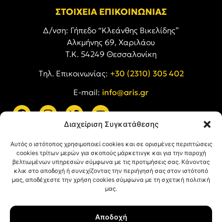
ΣΤΟΙΧΕΙΑ ΕΠΙΚΟΙΝΩΝΙΑΣ
Δ/νση: Γήπεδο “Κλεάνθης Βικελίδης”
Αλκμήνης 69, Χαριλάου
Τ.Κ. 54249 Θεσσαλονίκη
Tηλ. Επικοινωνίας:
+30 (2310) 305 402
E-mail:
info@aris.gr
Διαχείριση Συγκατάθεσης
ARIS LINKS
Αυτός ο ιστότοπος χρησιμοποιεί cookies και σε ορισμένες περιπτώσεις
cookies τρίτων μερών για σκοπούς μάρκετινγκ και για την παροχή
βελτιωμένων υπηρεσιών σύμφωνα με τις προτιμήσεις σας. Κάνοντας
κλικ στο αποδοχή ή συνεχίζοντας την περιήγησή σας στον ιστότοπό
μας, αποδέχεστε την χρήση cookies σύμφωνα με τη σχετική πολιτική
μας.
ΠΛΗΡΟΦΟΡΙΕΣ
Αποδοχή
Όροι Χρήσης