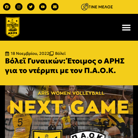
ΓΙΝΕ ΜΕΛΟΣ
18 Νοεμβρίου, 2022
Βόλεϊ
Βόλεϊ Γυναικών: Έτοιμος ο ΑΡΗΣ
για το ντέρμπι με τον Π.Α.Ο.Κ.