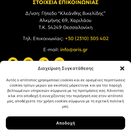
ΣΤΟΙΧΕΙΑ ΕΠΙΚΟΙΝΩΝΙΑΣ
Δ/νση: Γήπεδο “Κλεάνθης Βικελίδης”
Αλκμήνης 69, Χαριλάου
Τ.Κ. 54249 Θεσσαλονίκη
Tηλ. Επικοινωνίας:
+30 (2310) 305 402
E-mail:
info@aris.gr
Διαχείριση Συγκατάθεσης
ARIS LINKS
Αυτός ο ιστότοπος χρησιμοποιεί cookies και σε ορισμένες περιπτώσεις
cookies τρίτων μερών για σκοπούς μάρκετινγκ και για την παροχή
βελτιωμένων υπηρεσιών σύμφωνα με τις προτιμήσεις σας. Κάνοντας
κλικ στο αποδοχή ή συνεχίζοντας την περιήγησή σας στον ιστότοπό
μας, αποδέχεστε την χρήση cookies σύμφωνα με τη σχετική πολιτική
μας.
ΠΛΗΡΟΦΟΡΙΕΣ
Αποδοχή
Όροι Χρήσης