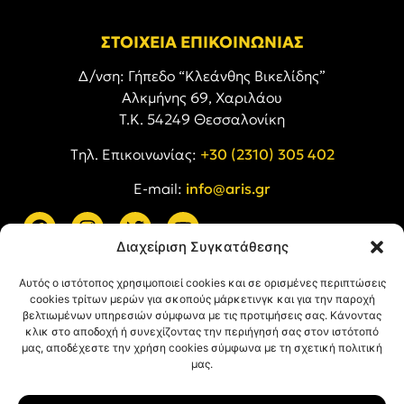
ΣΤΟΙΧΕΙΑ ΕΠΙΚΟΙΝΩΝΙΑΣ
Δ/νση: Γήπεδο “Κλεάνθης Βικελίδης”
Αλκμήνης 69, Χαριλάου
Τ.Κ. 54249 Θεσσαλονίκη
Tηλ. Επικοινωνίας:
+30 (2310) 305 402
E-mail:
info@aris.gr
Διαχείριση Συγκατάθεσης
ARIS LINKS
Αυτός ο ιστότοπος χρησιμοποιεί cookies και σε ορισμένες περιπτώσεις
cookies τρίτων μερών για σκοπούς μάρκετινγκ και για την παροχή
βελτιωμένων υπηρεσιών σύμφωνα με τις προτιμήσεις σας. Κάνοντας
κλικ στο αποδοχή ή συνεχίζοντας την περιήγησή σας στον ιστότοπό
μας, αποδέχεστε την χρήση cookies σύμφωνα με τη σχετική πολιτική
μας.
ΠΛΗΡΟΦΟΡΙΕΣ