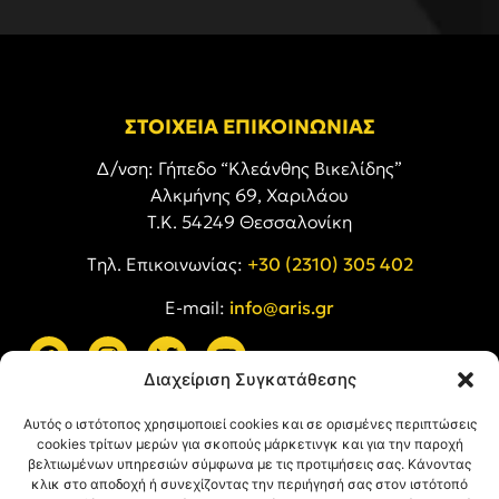
ΣΤΟΙΧΕΙΑ ΕΠΙΚΟΙΝΩΝΙΑΣ
Δ/νση: Γήπεδο “Κλεάνθης Βικελίδης”
Αλκμήνης 69, Χαριλάου
Τ.Κ. 54249 Θεσσαλονίκη
Tηλ. Επικοινωνίας:
+30 (2310) 305 402
E-mail:
info@aris.gr
Διαχείριση Συγκατάθεσης
ARIS LINKS
Αυτός ο ιστότοπος χρησιμοποιεί cookies και σε ορισμένες περιπτώσεις
cookies τρίτων μερών για σκοπούς μάρκετινγκ και για την παροχή
βελτιωμένων υπηρεσιών σύμφωνα με τις προτιμήσεις σας. Κάνοντας
κλικ στο αποδοχή ή συνεχίζοντας την περιήγησή σας στον ιστότοπό