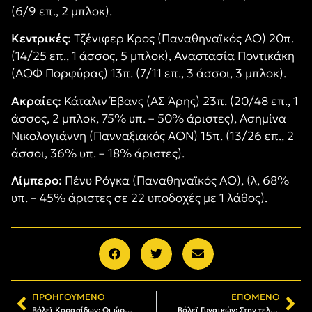
(6/9 επ., 2 μπλοκ).
Κεντρικές:
Τζένιφερ Κρος (Παναθηναϊκός ΑΟ) 20π.
(14/25 επ., 1 άσσος, 5 μπλοκ), Αναστασία Ποντικάκη
(ΑΟΦ Πορφύρας) 13π. (7/11 επ., 3 άσσοι, 3 μπλοκ).
Ακραίες:
Κάταλιν Έβανς (ΑΣ Άρης) 23π. (20/48 επ., 1
άσσος, 2 μπλοκ, 75% υπ. – 50% άριστες), Ασημίνα
Νικολογιάννη (Πανναξιακός ΑΟΝ) 15π. (13/26 επ., 2
άσσοι, 36% υπ. – 18% άριστες).
Λίμπερο:
Πένυ Ρόγκα (Παναθηναϊκός ΑΟ), (λ, 68%
υπ. – 45% άριστες σε 22 υποδοχές με 1 λάθος).
ΠΡΟΗΓΟΎΜΕΝΟ
ΕΠΌΜΕΝΟ
Βόλεϊ Κορασίδων: Οι ώρες των αγώνων του Final 4
Βόλεϊ Γυναικών: Στην τελική ευθεία για το ντέρμπι ο ΑΡΗΣ